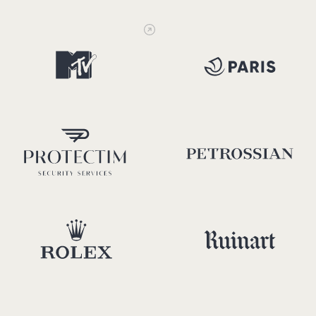
Magazine Relais et Châteaux
Moaï Études
MTV
Comité d'Histoire de la Vil
Protectim
Petrossian
Rolex
Ruinart