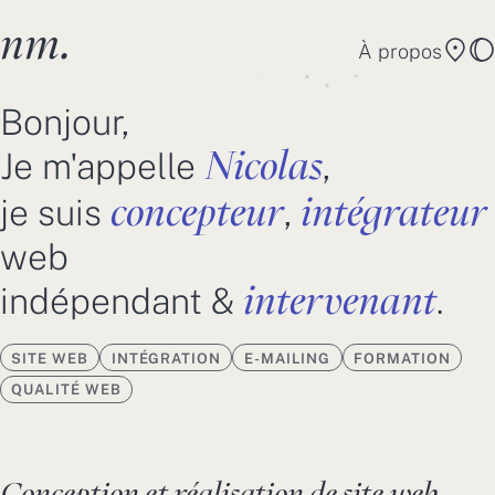
Skip to main content
Nicolas Martin
nm.
À propos
Conta
m
Bonjour,
Martin
Nicolas
Je m'appelle
,
concepteur
intégrateur
je suis
,
web
intervenant
indépendant &
SITE WEB
INTÉGRATION
E-MAILING
FORMATION
QUALITÉ WEB
Conception et réalisation de site web